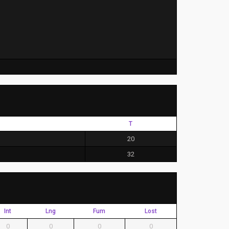
T
20
32
Int
Lng
Fum
Lost
0
0
0
0