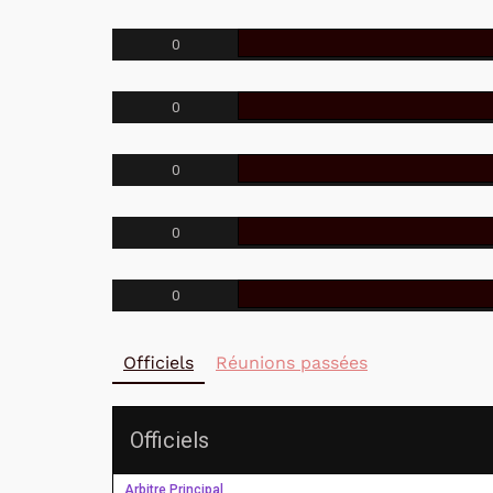
0
0
0
0
0
Officiels
Réunions passées
Officiels
Arbitre Principal