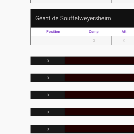
Géant de Souffelweyersheim
Position
Comp
Att
0
0
0
0
0
0
0