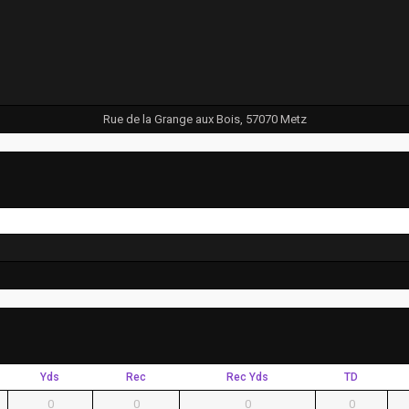
Rue de la Grange aux Bois, 57070 Metz
Yds
Rec
Rec Yds
TD
0
0
0
0