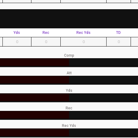
Yds
Rec
Rec Yds
TD
0
0
0
0
Comp
Att
Yds
Rec
Rec Yds