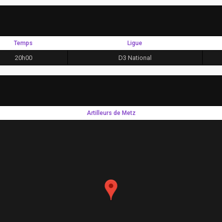
Temps
Ligue
20h00
D3 National
Artilleurs de Metz