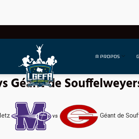
A PROPOS
 vs Géant de Souffelweye
Metz
Géant de Souf
vs