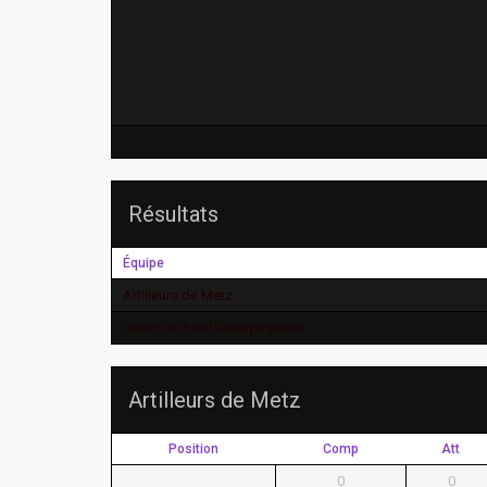
Résultats
Équipe
Artilleurs de Metz
Géant de Souffelweyersheim
Artilleurs de Metz
Position
Comp
Att
0
0