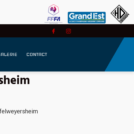
GALERIE
CONTACT
rsheim
felweyersheim