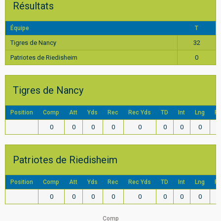
Résultats
Équipe
T
Tigres de Nancy
32
Patriotes de Riedisheim
0
Tigres de Nancy
Position
Comp
Att
Yds
Rec
Rec Yds
TD
Int
Lng
F
0
0
0
0
0
0
0
0
Patriotes de Riedisheim
Position
Comp
Att
Yds
Rec
Rec Yds
TD
Int
Lng
F
0
0
0
0
0
0
0
0
Comp