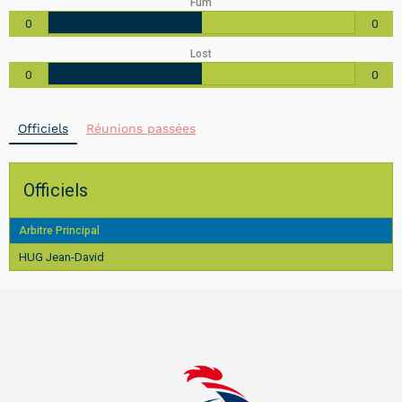
Fum
0
0
Lost
0
0
Officiels
Réunions passées
Officiels
Arbitre Principal
HUG Jean-David