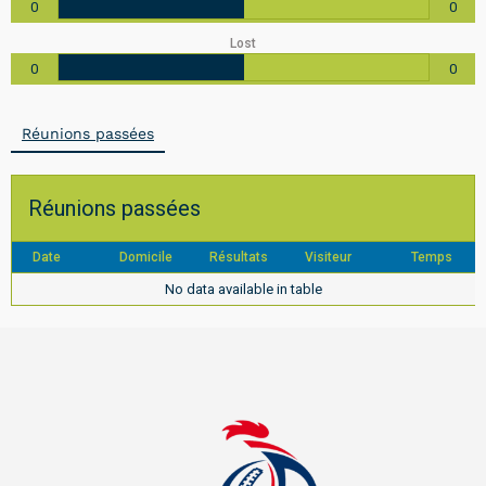
0
0
Lost
0
0
Réunions passées
Réunions passées
Date
Domicile
Résultats
Visiteur
Temps
No data available in table