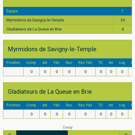
Équipe
T
Myrmidons de Savigny-le-Temple
35
Gladiateurs de La Queue en Brie
6
Myrmidons de Savigny-le-Temple
Position
Comp
Att
Yds
Rec
Rec Yds
TD
Int
Lng
F
0
0
0
0
0
0
0
0
Gladiateurs de La Queue en Brie
Position
Comp
Att
Yds
Rec
Rec Yds
TD
Int
Lng
F
0
0
0
0
0
0
0
0
Comp
0
0