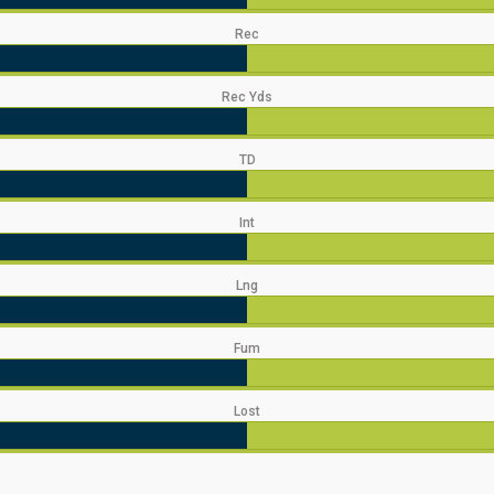
Rec
Rec Yds
TD
Int
Lng
Fum
Lost