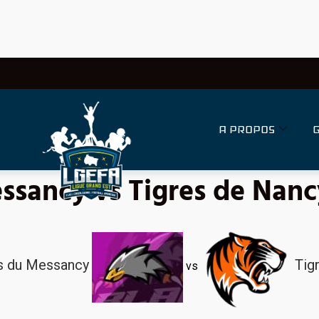
A PROPOS
ssancy vs Tigres de Nanc
s du Messancy
Tig
vs