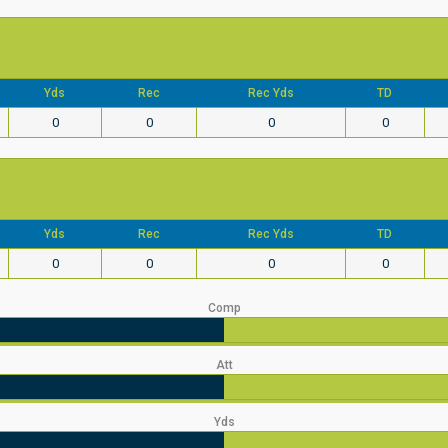
Yds
Rec
Rec Yds
TD
0
0
0
0
Yds
Rec
Rec Yds
TD
0
0
0
0
Comp
Att
Yds