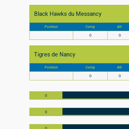
Black Hawks du Messancy
Position
Comp
Att
0
0
Tigres de Nancy
Position
Comp
Att
0
0
0
0
0