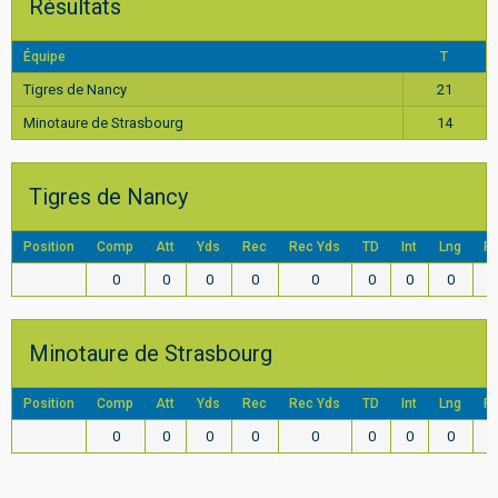
Résultats
Équipe
T
Tigres de Nancy
21
Minotaure de Strasbourg
14
Tigres de Nancy
Position
Comp
Att
Yds
Rec
Rec Yds
TD
Int
Lng
F
0
0
0
0
0
0
0
0
Minotaure de Strasbourg
Position
Comp
Att
Yds
Rec
Rec Yds
TD
Int
Lng
F
0
0
0
0
0
0
0
0