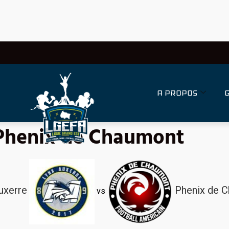
A PROPOS
 Phenix de Chaumont
uxerre
Phenix de 
vs