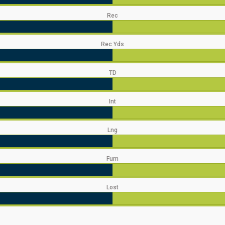
Rec
Rec Yds
TD
Int
Lng
Fum
Lost