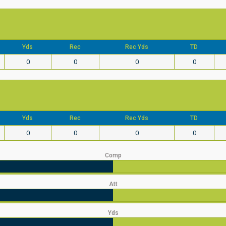
Yds
Rec
Rec Yds
TD
0
0
0
0
Yds
Rec
Rec Yds
TD
0
0
0
0
Comp
Att
Yds