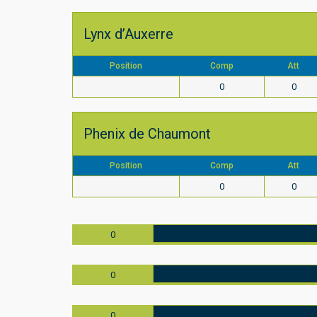
Lynx d’Auxerre
Position
Comp
Att
0
0
Phenix de Chaumont
Position
Comp
Att
0
0
0
0
0