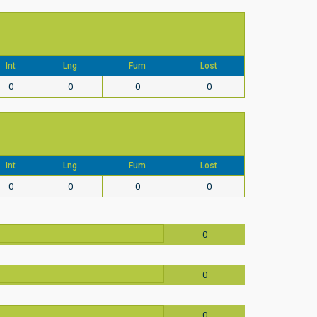
Int
Lng
Fum
Lost
0
0
0
0
Int
Lng
Fum
Lost
0
0
0
0
0
0
0