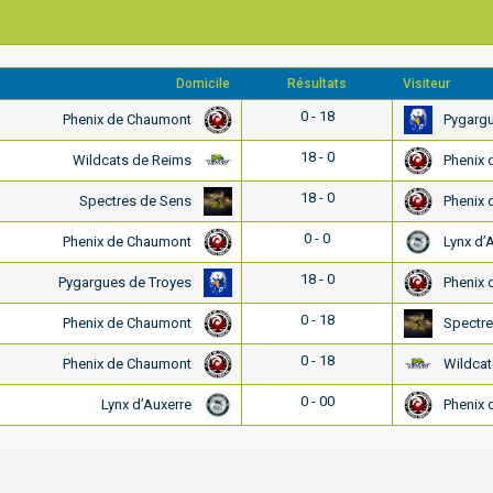
Domicile
Résultats
Visiteur
0 - 18
Phenix de Chaumont
Pygargu
18 - 0
Wildcats de Reims
Phenix 
18 - 0
Spectres de Sens
Phenix 
0 - 0
Phenix de Chaumont
Lynx d’
18 - 0
Pygargues de Troyes
Phenix 
0 - 18
Phenix de Chaumont
Spectre
0 - 18
Phenix de Chaumont
Wildcat
0 - 00
Lynx d’Auxerre
Phenix 